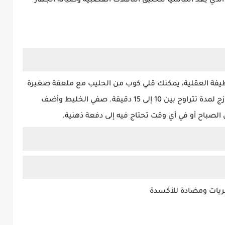
كن أيضاً أن يوفر الحليب فيتامين ب12، الذي يعد أساسياً لتخليق الناقلات العصبية وصيانة الجهاز
ظيفة العقلية، يمكنك قلي كوب من الحليب مع ملعقة صغيرة
من الزعتر المجفف أو بضع فروع من الزعتر الطازج لمدة تتراوح بين 10 إلى 15 دقيقة. صفي الخليط وأضف
صباح أو في أي وقت تحتاج فيه إلى دفعة ذهنية.
ريات ومضادة للأكسدة