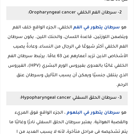
عن 55 عامًا.
2- سرطان الفم الخلفي Oropharyngeal cancer:
هو
سرطان يتطور في الفم
الخلفي، الجزء الواقع خلف الفم
ويتضمن اللوزتين، قاعدة اللسان، والحنك اللين. يكون سرطان
الفم الخلفي أكثر شيوعًا في الرجال من النساء، وعادةً يصيب
الأشخاص الذين تزيد أعمارهم عن 63 عامًا. يرتبط سرطان الفم
الخلفي غالبًا بالعدوى بفيروس الورم البشري (HPV)، الفيروس
الذي ينتقل جنسيًا ويمكن أن يسبب الثآليل وسرطان عنق
الرحم.
3- سرطان الحلق السفلي Hypopharyngeal cancer:
هو
سرطان يتطور في البلعوم
، الجزء الواقع فوق المريء
والقصبة الهوائية. يعتبر سرطان الحلق السفلي نادرًا وغالبًا ما
يتم تشخيصه في مراحل متأخرة، لأنه لا يسبب العديد من ا