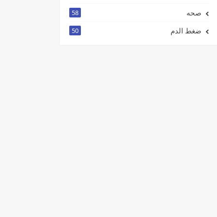
صحه
58
ضغط الدم
50