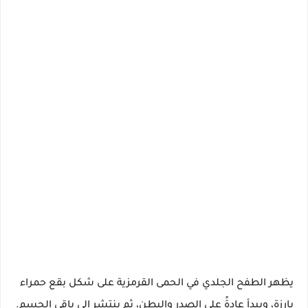
يظهر الطفح الجلدي في الحمى القرمزية على شكل بقع حمراء
بارزة، ويبدأ عادةً على الصدر والبطن، ثم ينتشر إلى باقي الجسم.