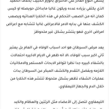
يسمي النوع القادر علي الاختراق بالورم الخبيث بخلاف الحميد
الذي يكتفي بزياده عدده ويكون غالبا مابداخل حويصله او كيس
كمان انه من الصعب التحكم في هذه الخلايا العدائيه ويصعب
الكشف عنها في بدايه الامر فالاعراض غالبا تتشابه مع اعراض
امراض اخري فهو ينتشر بشكل غير ملحوظز
يعد مرض السرطان هو احد اسباب الوفاه في العام بل يعتبر
ثاني اكبر سبب للوفاء ،الا انه ظهر في الايام الاخيره احتمالات
بالشفاء كبيره جدا نظرا لتوافر الابحاث المستمر والامكانيات
اللازمه وبفضل التقدم والكشف المبكر عن السرطان بدات
عمليات الشفاء تظهر بشكل ملحوظ تنتشر هذه الخلايا من
خلال الدم والجهاز الليمفاوي.
الليمفاوي لتصل إلى الأعضاء مثل الرئتين والعظام والكبد