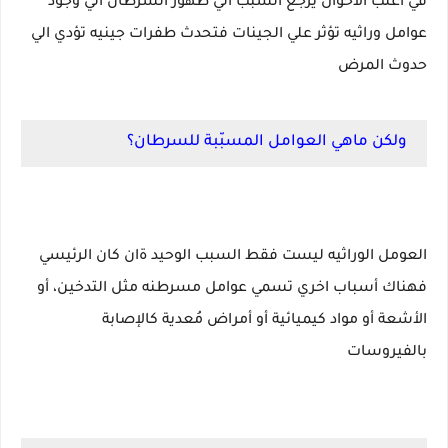
في اغلب الأحوال يرجع السبب الي ظهور السرطان الي وجود
عوامل وراثيه تؤثر علي الجينات فتحدث طفرات جينيه تؤدي الي
حدوث المرض
ولكن ماهي العوامل المسبّبة للسرطان؟
العومل الوراثيه ليست فقط السبب الوحيد ةان كان الرئيسي
فهناك أسباب اخري تسمي عوامل مسرطنه مثل التدخين، أو
الأشعة أو مواد كيميائية أو أمراض مُعدية كالإصابة
بالفيروسات